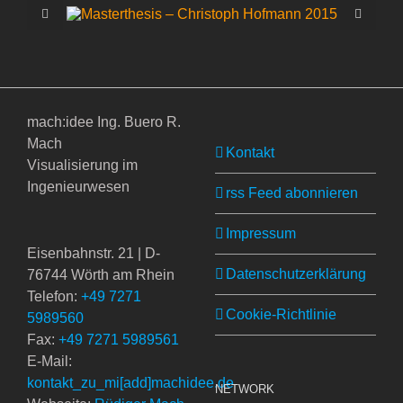
mach:idee Ing. Buero R.
Mach
Kontakt
Visualisierung im
Ingenieurwesen
rss Feed abonnieren
Impressum
Eisenbahnstr. 21 | D-
Datenschutzerklärung
76744 Wörth am Rhein
Telefon:
+49 7271
Cookie-Richtlinie
5989560
Fax:
+49 7271 5989561
E-Mail:
kontakt_zu_mi[add]machidee.de
NETWORK