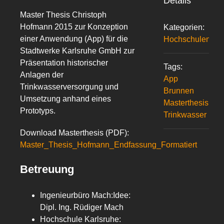
Details
Master Thesis Christoph
Hofmann 2015 zur Konzeption
Kategorien:
einer Anwendung (App) für die
Hochschulen
Stadtwerke Karlsruhe GmbH zur
Präsentation historischer
Tags:
Anlagen der
App
Trinkwasserversorgung und
Brunnen
Umsetzung anhand eines
Masterthesis
Prototyps.
Trinkwasser
Download Masterthesis (PDF):
Master_Thesis_Hofmann_Endfassung_Formatiert
Betreuung
Ingenieurbüro Mach:Idee:
Dipl. Ing. Rüdiger Mach
Hochschule Karlsruhe: