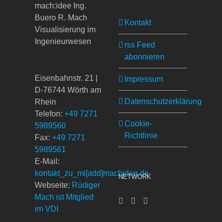
mach:idee Ing.
Buero R. Mach
Kontakt
Visualisierung im
Ingenieurwesen
rss Feed
abonnieren
Eisenbahnstr. 21 |
Impressum
D-76744 Wörth am
Datenschutzerklärung
Rhein
Telefon:
+49 7271
Cookie-
5989560
Richtlinie
Fax:
+49 7271
5989561
E-Mail:
kontakt_zu_mi[add]machidee.de
NETWORK
Webseite:
Rüdiger
Mach ist Mitglied
im VDI