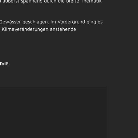
nd äußerst spannend durch die breite Thematik
 Gewässer geschlagen. Im Vordergrund ging es
die Klimaveränderungen anstehende
oll!