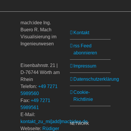
mach:idee Ing.
Buero R. Mach
Kontakt
Visualisierung im
Ingenieurwesen
rss Feed
abonnieren
Eisenbahnstr. 21 |
Impressum
D-76744 Wörth am
Datenschutzerklärung
Rhein
Telefon:
+49 7271
Cookie-
5989560
Richtlinie
Fax:
+49 7271
5989561
E-Mail:
kontakt_zu_mi[add]machidee.de
NETWORK
Webseite:
Rüdiger