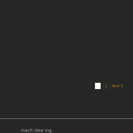
Next
1
2
mach:idee Ing.