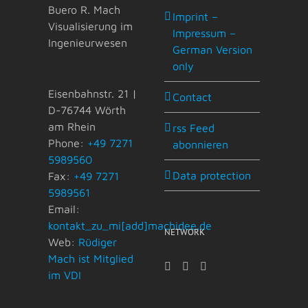
Buero R. Mach
Imprint –
Visualisierung im
Impressum –
Ingenieurwesen
German Version
only
Eisenbahnstr. 21 |
Contact
D-76744 Wörth
am Rhein
rss Feed
Phone:
+49 7271
abonnieren
5989560
Data protection
Fax:
+49 7271
5989561
Email:
kontakt_zu_mi[add]machidee.de
NETWORK
Web:
Rüdiger
Mach ist Mitglied
im VDI