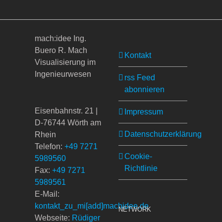
mach:idee Ing.
Buero R. Mach
Kontakt
Visualisierung im
Ingenieurwesen
rss Feed
abonnieren
Eisenbahnstr. 21 |
Impressum
D-76744 Wörth am
Datenschutzerklärung
Rhein
Telefon:
+49 7271
Cookie-
5989560
Richtlinie
Fax:
+49 7271
5989561
E-Mail:
kontakt_zu_mi[add]machidee.de
NETWORK
Webseite:
Rüdiger