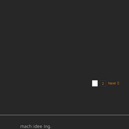
Next
1
2
mach:idee Ing.