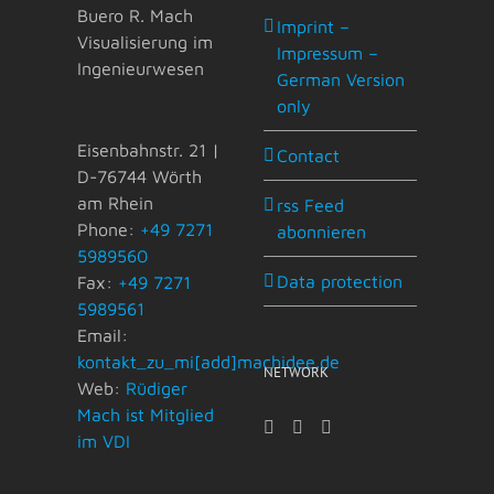
Buero R. Mach
Imprint –
Visualisierung im
Impressum –
Ingenieurwesen
German Version
only
Eisenbahnstr. 21 |
Contact
D-76744 Wörth
am Rhein
rss Feed
Phone:
+49 7271
abonnieren
5989560
Data protection
Fax:
+49 7271
5989561
Email:
kontakt_zu_mi[add]machidee.de
NETWORK
Web:
Rüdiger
Mach ist Mitglied
im VDI