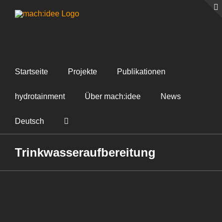
Zum
Inhalt
springen
Startseite
Projekte
Publikationen
hydrotainment
Über mach:idee
News
Deutsch
Trinkwasseraufbereitung
View
Larger